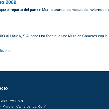
no 2009.
 que el
reparto del pan
en Muro
durante los meses de invierno
se r
ALHAMA, S.A. tiene una línea que une Muro en Cameros con la Es
hivo pdf.
acto
glesia, nºs 6 y 8
– Muro en Cameros (La Rioja)