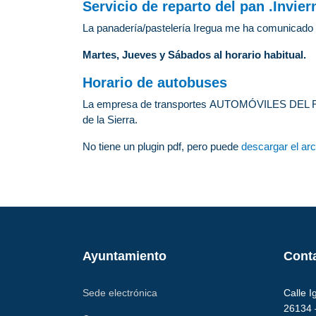
Servicio de reparto del pan .Invier
La panadería/pastelería Iregua me ha comunicado
Martes, Jueves y Sábados al horario habitual.
Horario de autobuses
La empresa de transportes AUTOMÓVILES DEL RIO 
de la Sierra.
No tiene un plugin pdf, pero puede
descargar el arc
Ayuntamiento
Cont
Sede electrónica
Calle I
26134 