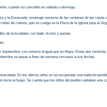
terior, cuando no coinciden en sábado o domingo.
nza y la Enramada, enramaje nocturno de las ventanas de las casas 
 telas de colores, que se cuelga en la Plaza de la Iglesia para la Vir
s de la localidad, con baile, licores y pastas.
as.
 Septiembre, con romería al igual que en Mayo. Estas dos romerías a
eptiembre se pasan a fines de semana cercanos a sus fechas.
nmaculada: En los últimos años se ha recuperado una tradición perdida
n torno al fuego. Se cuenta que los niños del pueblo cantaban una co