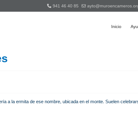
941 46 40 85
ayto@muroencameros.or
Inicio
Ayu
es
ría a la ermita de ese nombre, ubicada en el monte. Suelen celebrarse